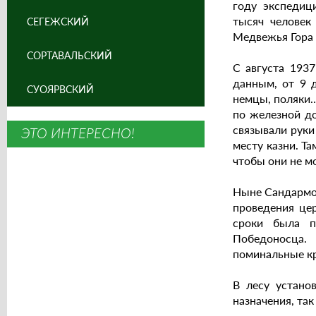
году экспедиц
тысяч человек
СЕГЕЖСКИЙ
Медвежья Гора 
СОРТАВАЛЬСКИЙ
С августа 193
данным, от 9 д
СУОЯРВСКИЙ
немцы, поляки…
по железной до
связывали руки
ЭТО ИНТЕРЕСНО!
месту казни. Та
чтобы они не м
Ныне Сандармох
проведения це
сроки была п
Победоносца. 
поминальные к
В лесу устано
назначения, та