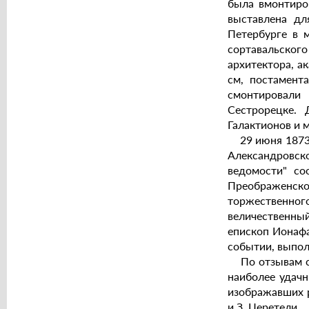
была вмонтиро
выставлена дл
Петербурге в 
сортавальского
архитектора, а
см, постамент
смонтировали
Сестрорецке.
Галактионов и 
29 июня 1873 г
Александровск
ведомости" со
Преображенског
торжественног
величественный
епископ Ионафа
событии, выпо
По отзывам спе
наиболее удачн
изображавших р
и З. Церетели.