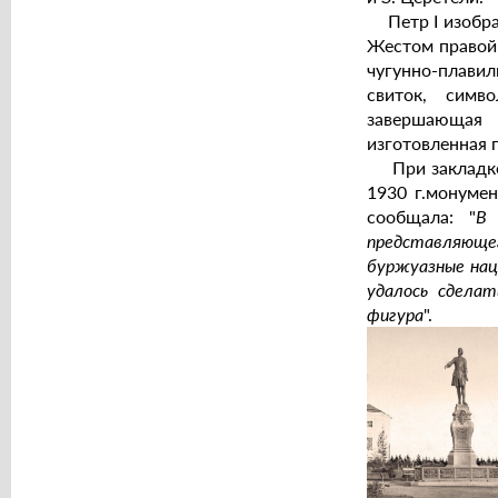
Петр I изображ
Жестом правой 
чугунно-плавил
свиток, симв
завершающая 
изготовленная 
При закладке 
1930 г.монуме
сообщала: "
В 
представляюще
буржуазные нац
удалось сдела
фигура
".