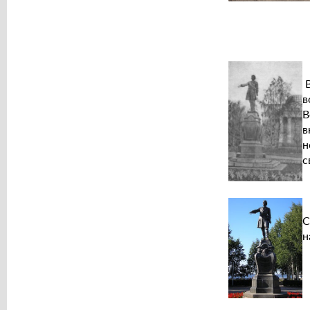
В
в
В
в
н
с
С
н