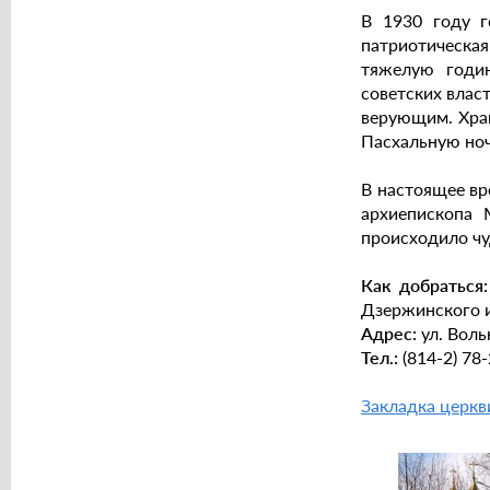
В 1930 году г
патриотическая
тяжелую годин
советских влас
верующим. Храм
Пасхальную ноч
В настоящее вре
архиепископа 
происходило чу
Как добраться:
Дзержинского и
Адрес:
ул. Воль
Тел.:
(814-2) 78
Закладка церкви