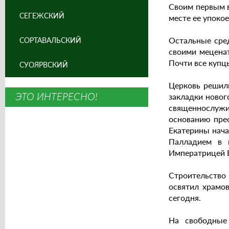
Своим первым в
СЕГЕЖСКИЙ
месте ее упокое
Остальные сред
СОРТАВАЛЬСКИЙ
своими мецена
Почти все купц
СУОЯРВСКИЙ
Церковь решил
ЭТО ИНТЕРЕСНО!
закладки новог
священнослужи
основанию прес
Екатерины нача
Палладием в ц
Императрицей Е
Строительство 
освятил храмо
сегодня.
На свободные