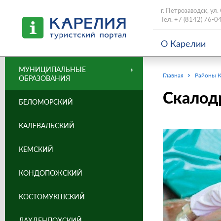
г. Петрозаводск, ул.
Тел.
+7 (8142) 76-0
О Карелии
МУНИЦИПАЛЬНЫЕ
Главная
Районы 
ОБРАЗОВАНИЯ
Скалод
БЕЛОМОРСКИЙ
КАЛЕВАЛЬСКИЙ
КЕМСКИЙ
КОНДОПОЖСКИЙ
КОСТОМУКШСКИЙ
ЛАХДЕНПОХСКИЙ