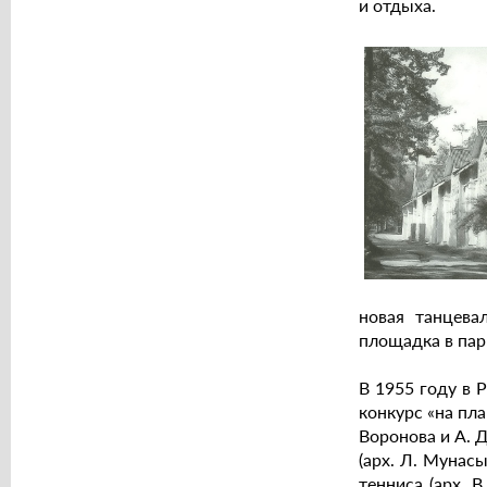
и отдыха.
новая танцева
площадка в пар
В 1955 году в 
конкурс «на пл
Воронова и А. Д
(арх. Л. Мунас
тенниса (арх. 