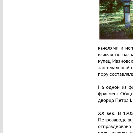
качелями и исп
взимая по назн
купец Ивановски
танцевальный п
пору составляла
На одной из фо
фрагмент Общес
дворца Петра I.
ХХ век.
В 190
Петрозаводска
отпразднована 
роль играли о