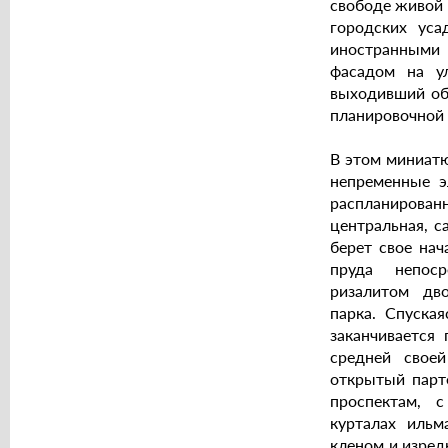
свободе живой 
городских уса
иностранными 
фасадом на у
выходивший об
планировочной 
В этом миниатю
непременные э
распланирова
центральная, с
берет свое нач
пруда непоср
ризалитом дв
парка. Спуская
заканчивается
средней свое
открытый парт
проспектам, 
курталах ильм
кленом и изред