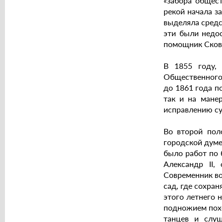
«забора общест
рекой начала з
выделяла средс
эти были недос
помощник Сковр
В 1855 году, 
Общественного 
до 1861 года п
так и на мане
исправлению су
Во второй пол
городской думе,
было работ по 
Александр II,
Современник во
сад, где сохра
этого летнего 
подножием похо
танцев и слуш