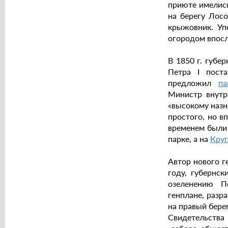
приюте имелись
на берегу Лосо
крыжовник. Уп
огородом впос
В 1850 г. губе
Петра I поста
предложил
па
Министр внутр
«высокому назн
простого, но в
временем были 
парке, а на
Круг
Автор нового г
году, губернс
озеленению П
генплане, разр
на правый бере
Свидетельств