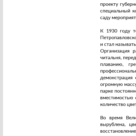
проекту губерн
специальный к
саду мероприят
К 1930 году т
Петропавловско
и стал называт
Организация р
читальня, пере
плаванию, гр
профессиональ
демонстрация 
огромную массу
парке постоянн
вместимостью 6
количество цве
Во время Вели
вырублена, ц
восстановление