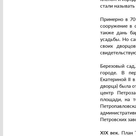
стали называть
Примерно в 70 
сооружение в 
также дань ба
усадьбы. Но са
своих дворцо
свидетельствую
Березовый сад
городе. В пе
Екатериной II 
дворца) была о
центр Петроза
площади, на т
Петропавловск
административ
Петровских зав
XIХ век.
План 