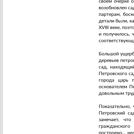
своем очерке о
возобновлен са
партерам, боск
детали были, к
XVIII веке, по
и получилось, 
соответствующе
Большой ущерб 
деревьев петро
сад, находящи
Петровского са
города царь 
основателем Пе
довольным труд
Показательно,
Петровский са
замечает, что
гражданского
построено... не