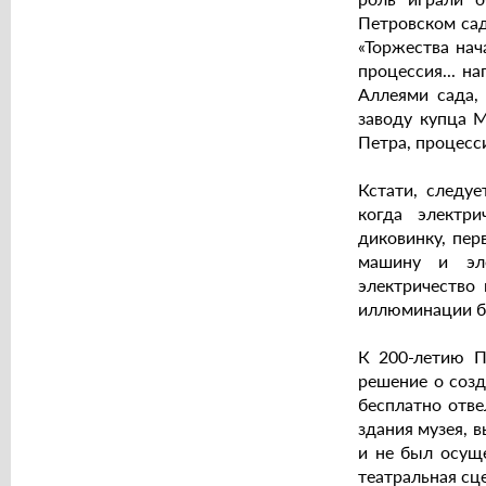
Петровском сад
«Торжества нач
процессия... н
Аллеями сада,
заводу купца М
Петра, процесси
Кстати, следуе
когда электр
диковинку, пер
машину и эле
электричество
иллюминации б
К 200-летию П
решение о созд
бесплатно отве
здания музея, 
и не был осуще
театральная сц