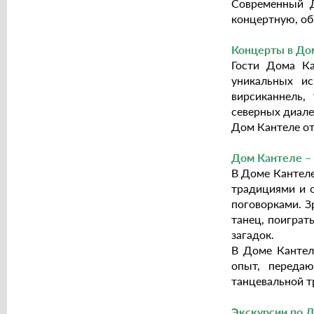
Современный Д
концертную, об
Концерты в До
Гости Дома Ка
уникальных ис
вирсиканнель,
северных диале
Дом Кантеле от
Дом Кантеле –
В Доме Кантеле
традициями и 
поговорками. З
танец, поиграт
загадок.
В Доме Кантел
опыт, переда
танцевальной т
Экскурсии по 