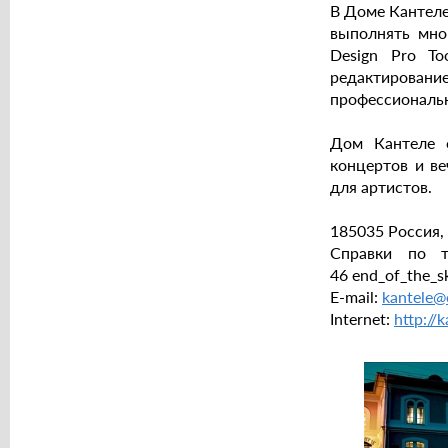
В Доме Кантеле
выполнять мно
Design Pro T
редактировани
профессиональн
Дом Кантеле 
концертов и в
для артистов.
185035 Россия, 
Справки по 
46
end_of_the_sk
E-mail:
kantele@
Internet:
http://k