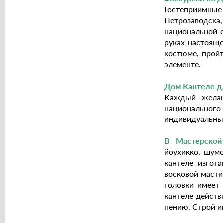
Гостеприимны
Петрозаводска
национальной 
руках настояще
костюме, пройт
элементе.
Дом Кантеле д
Каждый желаю
национальног
индивидуальный
В Мастерской
йоухикко, шум
кантеле изгот
восковой масти
головки имеет 
кантеле действ
пению. Строй ин