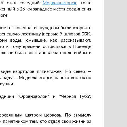
БК стал соседний
Медвежьегорск
, тоже
женный в 26 км западнее места соединения
оге.
шие от Повенца, вынуждены были взорвать
венецкую лестницу (первые 9 шлюзов ББК,
оки воды, смывшие, как рассказывают,
то к тому времени оставалось в Повенце
 шлюзов была восстановлена после войны в
 виде кварталов пятиэтажек. На север —
западу — Медвежьегорск; на юго-восток по
вушки.
дники "Оровнаволок" и "Черная Губа",
деревянным шатром церковь. По замыслу
и памятником тем, кто отдал свои жизни за