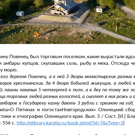
рину Повенец был торговым поселком, какие вырастали вдол
и амбары купцов, скупавших соль, рыбу и меха. Отсюда ч
у морю.
 всего деревня Повенец, а в ней 3 дворы монастырских разны
дворов крестьянских, да 4 двора бобылей живущих, а людей 
й; пашни паханых 5 четвертей в поле, а в дву по тому же п
ца торговых людей розных волостей, а сыплют в них рожь и о
 анбаров в Государеву казну дають 3 рубли с грвиною на го
ипа»О Пятинах и погостахНовгородских» Олонецкий сбор
стики и этнографии Олонецкого края. Вып. 3 / Сост. [И.] Бла
- 556 с.
http://elibrary.karelia.ru/book.shtml?id=7&cType=1
)