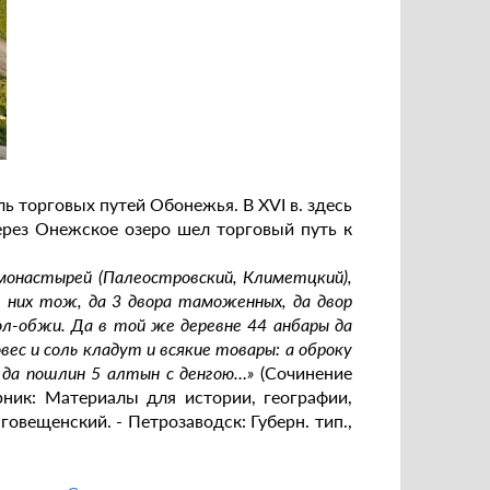
ь торговых путей Обонежья. В XVI в. здесь
ерез Онежское озеро шел торговый путь к
х монастырей (Палеостровский, Климетцкий),
в них тож, да 3 двора таможенных, да двор
ол-обжи. Да в той же деревне 44 анбары да
вес и соль кладут и всякие товары: а оброку
д, да пошлин 5 алтын с денгою…»
(Сочинение
ник: Материалы для истории, географии,
говещенский. - Петрозаводск: Губерн. тип.,