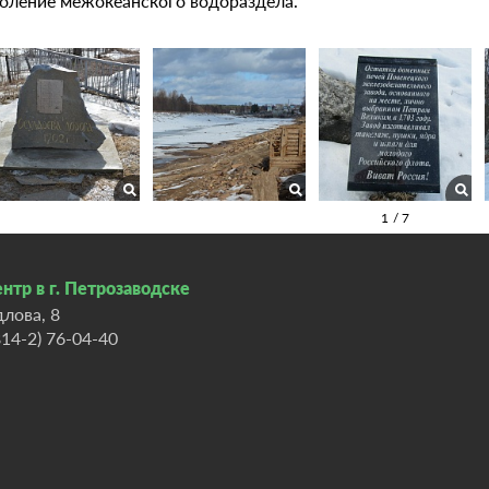
оление межокеанского водораздела.
нтр в г. Петрозаводске
длова, 8
814-2) 76-04-40