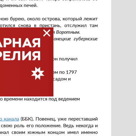
 доменных печей.
ою бурею, около острова, который лежит
отился снова в пристань, отслужил там
 остров этот именовался
Воротным.
сания губернии.) // Олонецкие губернские
ю церковь, а в 1777 г. он получил
гскою губернией, а потом по 1797
меновано Повенецким посадом и
 губернии.
го времени находится под ведением
о канала
(ББК), Повенец, уже переставший
 свою роль его положение. Ведь некогда и
 канал своим южным концом имел именно