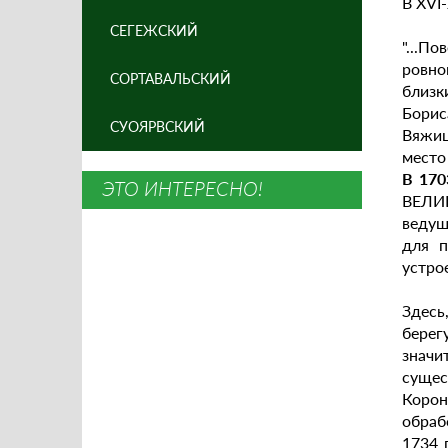
В XVI
СЕГЕЖСКИЙ
"...П
ровно
СОРТАВАЛЬСКИЙ
близк
Борис
СУОЯРВСКИЙ
Вяжиц
место
В 170
ЭТО ИНТЕРЕСНО!
ВЕЛИК
ведущ
для 
устро
Здесь
берег
значи
сущес
Корон
обраб
1734 