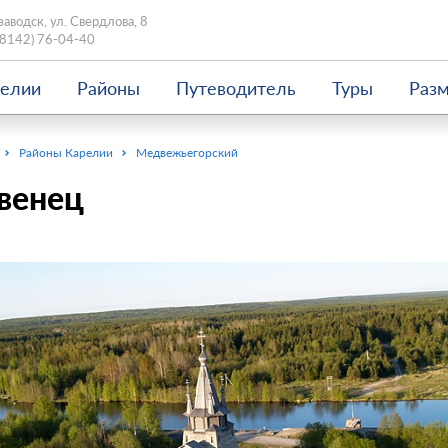
заводск, ул. Свердлова, 8
(8142) 76-04-40
релии
Районы
Путеводитель
Туры
Раз
Районы Карелии
Медвежьегорский
венец