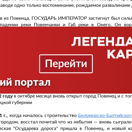
заводе одно только воспоминание, рождаемое развалинами
в из Повенца, ГОСУДАРЬ ИМПЕРАТОР застигнут был сильн
падении реки Повенчанки и Габ реки в Онего. Он вор
ствие. Ветер утих, и ГОСУДАРЬ отправился. С того времени
ия г. Повенца (Отрывок из историко-статистического опи
сти. 1841. № 11. С. 49 – 50.
1г
. в Повенце возвели деревянную шатровую Петропавловску
Перейти
ской статус.
80
Повенец получил право города, и управлялся С. Петербур
цкой В этом году город был уничтожен, а место было наи
ий портал
слено к Кемскому уезду Архангельской губернии.
8
назван был заштатным городом и отделен к Новгородской
2 году
в октябре месяце вновь открыт город Повенец и с то
цкой губернии
1 г.,
когда началось строительство
Беломорско-Балтийског
городом, восстал почитай что из небытия — вновь сыграло
вская "Осударева дорога" пришла в Повенец, и новый