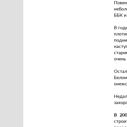
Пове
небол
ББК и
В год
плоти
подни
насту
стари
очень
Остал
Белом
онежс
Недал
захор
В 20
строи