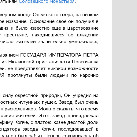
святыням
Соловецкого монастыря
.
еверном конце Онежского озера, на низком
ое название. Основание свое он получил в
давна и было известно еще в царствование
е крестьяне, находившиеся во владении
 число жителей значительно умножилось,
ребыванием ГОСУДАРЯ ИМПЕРАТОРА ПЕТРА
из Нюланской пристани: хотя Повенчанка
й, не представляет никакой возможности
РЯ протянуты были людьми по нарочно
и силу окрестной природы, Он учредил на
постных чугунных пушек. Завод был очень
ян раскольников. Можно сказать, что время
тояния жителей. Этот завод принадлежал
рофиму Копче, с платою казне десятой доли
ендатора завода Копчи, последовавшей в
у и он был забыт. Теперь сохранилось об