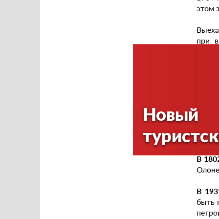
этом 
Выеха
при в
молеб
Истор
ведомо
В 176
город
Новый
С 17
Олоне
туристск
причи
В 179
В 180
Олоне
В 193
быть 
петро