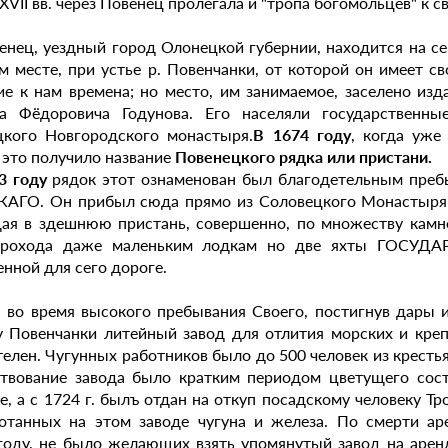
-XVII вв. через Повенец пролегала и "тропа богомольцев" к 
овенец, уездный город Олонецкой губернии, находится на с
м месте, при устье р. Повенчанки, от которой он имеет св
ие к нам времена; но место, им занимаемое, заселено из
а Фёдоровича Годунова. Его населяли государственны
кого Новгородского монастыря.
В 1674 году
, когда уже
 это получило название
Повенецкого рядка или пристани.
3 году
рядок этот ознаменован был благодетельным п
АГО. Он прибыл сюда прямо из Соловецкого Монастыря 
ая в здешнюю пристань, совершенно, по множеству камне
прохода даже маленьким лодкам но две яхты ГОСУДА
енной для сего дороге.
, во время высокого пребывания Своего, постигнув дары 
у Повенчанки литейный завод для отлития морских и кре
телен. Чугунных работников было до 500 человек из кресть
твование завода было кратким периодом цветущего сос
е, а с 1724 г. былъ отдан на откуп посадскому человеку Т
отанных на этом заводе чугуна и железа. По смерти ар
году, не было желающих взять упомянутый завод на аренд