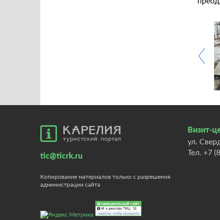
преод
Визит-це
ул. Свер
Тел.
+7 (
tic@ticrk.ru
Копирование материалов только с разрешения
администрации сайта