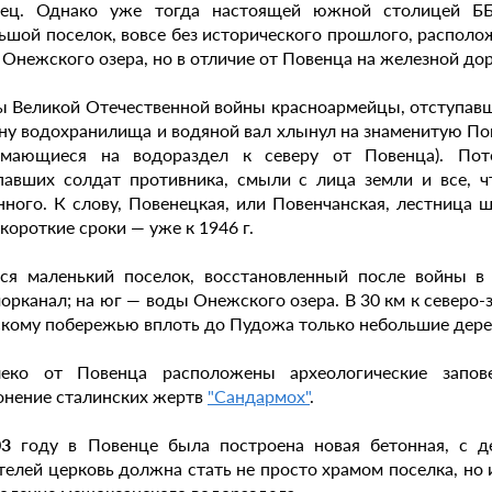
нец. Однако уже тогда настоящей южной столицей Б
ьшой поселок, вовсе без исторического прошлого, располо
 Онежского озера, но в отличие от Повенца на железной дор
ы Великой Отечественной войны красноармейцы, отступав
ну водохранилища и водяной вал хлынул на знаменитую По
мающиеся на водораздел к северу от Повенца). Пот
павших солдат противника, смыли с лица земли и все, ч
нного. К слову, Повенецкая, или Повенчанская, лестница
 короткие сроки — уже к 1946 г.
ся маленький поселок, восстановленный после войны в
орканал; на юг — воды Онежского озера. В 30 км к северо-
кому побережью вплоть до Пудожа только небольшие дере
еко от Повенца расположены археологические запове
онение сталинских жертв
"Сандармох"
.
03
году в Повенце была построена новая бетонная, с 
телей церковь должна стать не просто храмом поселка, но 