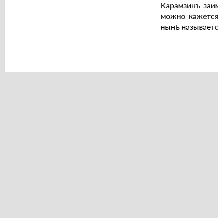
Карамзинъ заим
можно кажется 
нынѣ называетс