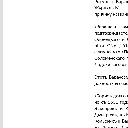
Рисунокъ Вараш
Журналѣ М. Н. 
причину назван
«Варашевъ ка
подтверждает
Олонецкаго и 
лѣта 7126 [161
сказано, что «
Соломенскаго п
Ладожскаго озер
Этотъ Варачевъ
давность его м
«Борисъ долго 
но съ 1601 го
Эскеброкъ и К
Дмитрiевъ, въ 
Кольскихъ и Ва
на Исторiю Са