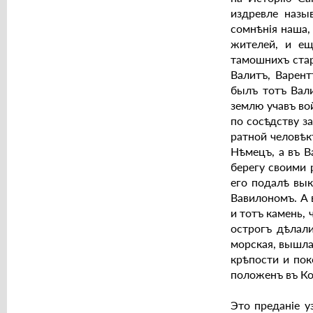
издревле назы
сомнѣнiя наша,
жителей, и ещ
тамошнихъ стар
Валитъ, Варен
былъ тотъ Вал
землю учавъ во
по сосѣдству з
ратной человѣк
Нѣмецъ, а въ В
берегу своими 
его подалѣ вык
Вавилономъ. А 
и тотъ камень, 
острогъ дѣлали
морская, вышла 
крѣпости и пок
положенъ въ Кор
Это преданiе у