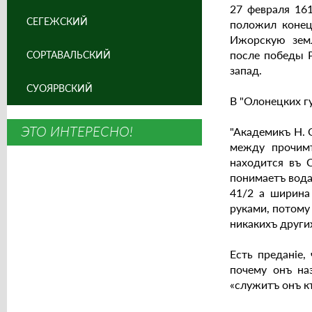
27 февраля 16
СЕГЕЖСКИЙ
положил конец
Ижорскую земл
после победы 
СОРТАВАЛЬСКИЙ
запад.
СУОЯРВСКИЙ
В "Олонецких г
ЭТО ИНТЕРЕСНО!
"Академикъ Н. 
между прочимъ
находится въ 
понимаетъ вода
41/2 а ширина
руками, потому
никакихъ други
Есть преданiе
почему онъ на
«служитъ онъ к