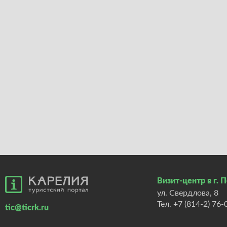
Визит-центр в г. 
ул. Свердлова, 8
Тел.
+7 (814-2) 76-
tic@ticrk.ru