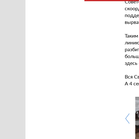
Совет
скоор
подде
вырва
Таким
линию
разби
больш
здесь
Вся С
А 4 с