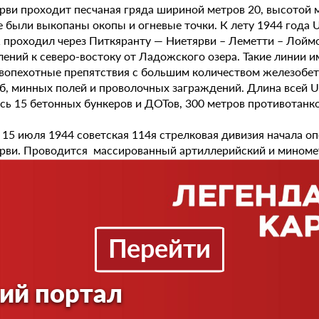
рви проходит песчаная гряда шириной метров 20, высотой м
е были выкопаны окопы и огневые точки. К лету 1944 года
 проходил через Питкяранту — Ниетярви – Леметти – Лоймо
лений к северо-востоку от Ладожского озера. Такие линии 
вопехотные препятствия с большим количеством железобет
б, минных полей и проволочных заграждений. Длина всей U-
сь 15 бетонных бункеров и ДОТов, 300 метров противотанко
3 15 июля 1944 советская 114я стрелковая дивизия начала 
рви. Проводится массированный артиллерийский и миномет
рудий при поддержке танков и авиации. Воздух наполнился
вляла всего несколько метров. От туч песка, проникающего 
оспособными оставались только орудия, обернутые бума
удню финская защита все ещё успешно отражала советское 
Перейти
 позиции, примыкающей к озеру Ниетярви. Там, 1й и 3й бата
востояли повторяющимся танковым атакам.Рано утром 17 и
м стали сближаться с двух сторон, замыкая прорыв и отрез
ий портал
ьон 15ой бригады наступал с юго-западного направления, а
а сопротивлялись до последнего солдата.