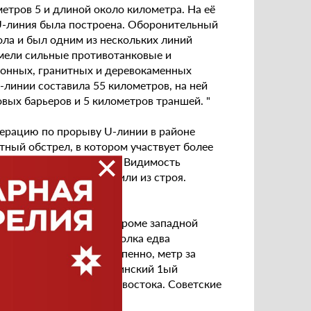
етров 5 и длиной около километра. На её
 U-линия была построена. Оборонительный
ла и был одним из нескольких линий
имели сильные противотанковые и
онных, гранитных и деревокаменных
линии составила 55 километров, на ней
вых барьеров и 5 километров траншей. "
операцию по прорыву U-линии в районе
ный обстрел, в котором участвует более
 облаками дыма и песка. Видимость
повсюду, орудия выходили из строя.
жными мешками.
наступление повсюду, кроме западной
льоны 44го пехотного полка едва
юля 1944, финны постепенно, метр за
ая прорвавшие части. Финский 1ый
 4ый батальон с северо-востока. Советские