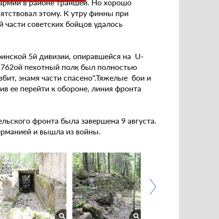
армии в районе траншеи. Но хорошо
тствовал этому. К утру финны при
 части советских бойцов удалось
финской 5й дивизии, опиравшейся на U-
. 762ой пехотный полк был полностью
бит, знамя части спасено".Тяжелые бои и
в ее перейти к обороне, линия фронта
льского фронта была завершена 9 августа.
ерманией и вышла из войны.