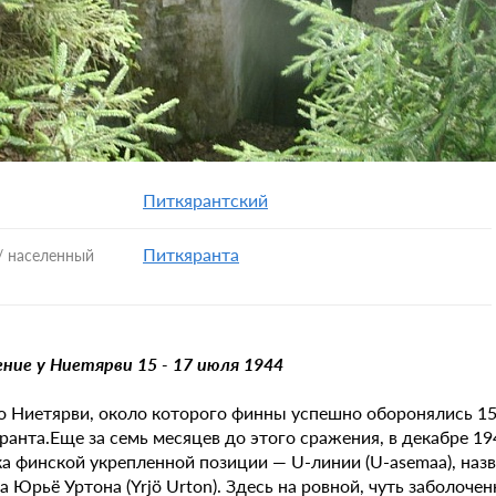
Питкярантский
Питкяранта
/ населенный
ние у Ниетярви 15 - 17 июля 1944
о Ниетярви, около которого финны успешно оборонялись 15-
ранта.Еще за семь месяцев до этого сражения, в декабре 19
ка финской укрепленной позиции — U-линии (U-asemaa), назв
а Юрьё Уртона (Yrjö Urton). Здесь на ровной, чуть заболочен