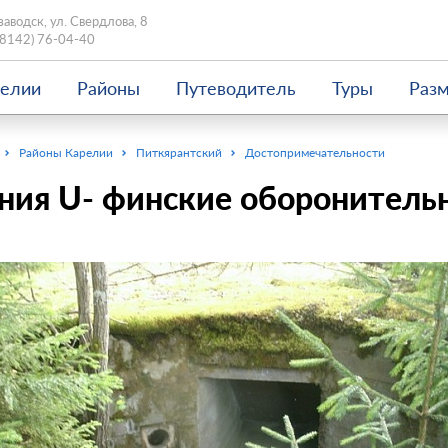
заводск, ул. Свердлова, 8
(8142) 76-04-40
релии
Районы
Путеводитель
Туры
Раз
Районы Карелии
Питкярантский
Достопримечательности
ния U- финские оборонитель