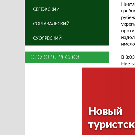
Ниетя
СЕГЕЖСКИЙ
гребн
рубеж
укреп
СОРТАВАЛЬСКИЙ
проти
надол
СУОЯРВСКИЙ
имело
ЭТО ИНТЕРЕСНО!
В 8:0
Ниетя
200 о
соста
Работ
К пол
части
Новый
проти
метро
туристск
батал
войск