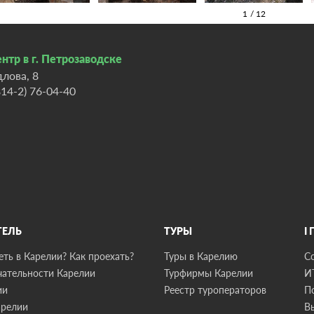
нтр в г. Петрозаводске
длова, 8
814-2) 76-04-40
ТЕЛЬ
ТУРЫ
I
ть в Карелии? Как проехать?
Туры в Карелию
С
ательности Карелии
Турфирмы Карелии
И
ии
Реестр туроператоров
П
арелии
В