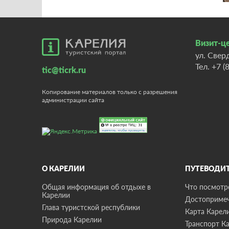
Визит-це
ул. Свер
Тел.
+7 (
tic@ticrk.ru
Копирование материалов только с разрешения
администрации сайта
О КАРЕЛИИ
ПУТЕВОДИ
Общая информация об отдыхе в
Что посмотре
Карелии
Достопримеч
Глава туристской республики
Карта Карел
Природа Карелии
Транспорт К