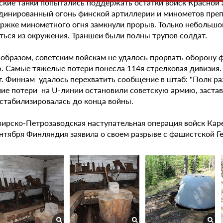
ские танки попытались поддержать остатки войск Красной 
динированный огонь финской артиллерии и минометов препя
ржке минометного огня замкнули прорыв. Только небольшой
ться из окружения. Траншеи были полны трупов солдат.
 образом, советским войскам не удалось прорвать оборону 
. Самые тяжелые потери понесла 114я стрелковая дивизия
т. Финнам удалось перехватить сообщение в штаб: "Полк раз
ие потери на U-линии остановили советскую армию, застави
 стабилизировалась до конца войны.
вирско-Петрозаводская наступательная операция войск Каре
ентября Финляндия заявила о своем разрыве с фашистской Г